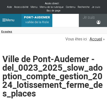
Accès direct :
Aide
Accessibilité
Menu
Menu de la rubrique
Contenu
Recherche
Je suis
Bas de page
Je suis
PONT-AUDEMER
Menu
vallée de la Risle
Ecoutez
Vous êtes ici :
Accueil
»
Ville de Pont-Audemer -
del_0023_2025_slow_ado
ption_compte_gestion_20
24_lotissement_ferme_de
s_places