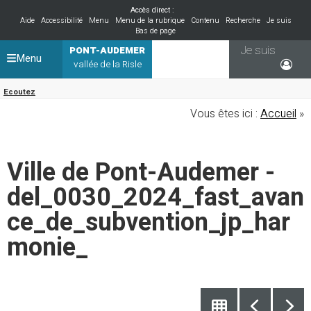
Accès direct :
Aide
Accessibilité
Menu
Menu de la rubrique
Contenu
Recherche
Je suis
Bas de page
Je suis
PONT-AUDEMER
Menu
vallée de la Risle
Ecoutez
Vous êtes ici :
Accueil
»
Ville de Pont-Audemer -
del_0030_2024_fast_avan
ce_de_subvention_jp_har
monie_