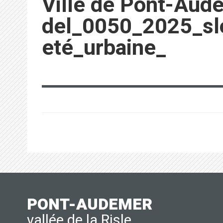
Ville de Pont-Aud
del_0050_2025_sl
eté_urbaine_
PONT-AUDEMER
vallée de la Risle