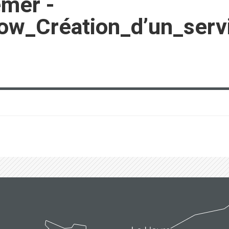
emer -
ow_Création_d’un_serv