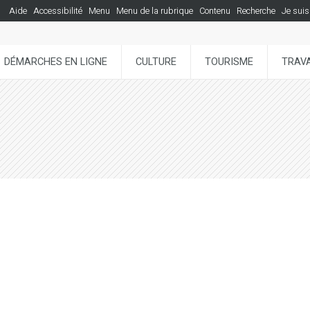
Aide
Accessibilité
Menu
Menu de la rubrique
Contenu
Recherche
Je suis
DÉMARCHES EN LIGNE
CULTURE
TOURISME
TRAVA