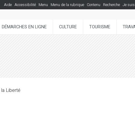
Aide
Accessibilité
Menu
Menu de la rubrique
Contenu
Recherche
Je suis
DÉMARCHES EN LIGNE
CULTURE
TOURISME
TRAVA
 la Liberté