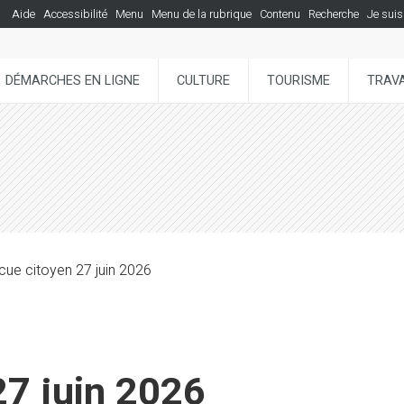
Aide
Accessibilité
Menu
Menu de la rubrique
Contenu
Recherche
Je suis
DÉMARCHES EN LIGNE
CULTURE
TOURISME
TRAVA
cue citoyen 27 juin 2026
27 juin 2026