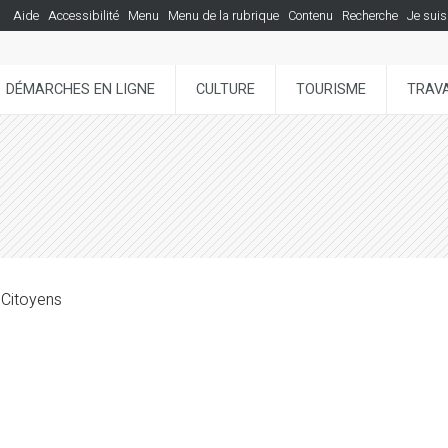
Aide
Accessibilité
Menu
Menu de la rubrique
Contenu
Recherche
Je suis
DÉMARCHES EN LIGNE
CULTURE
TOURISME
TRAVA
 Citoyens