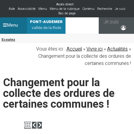
Accès direct :
Aide
Accessibilité
Menu
Menu de la rubrique
Contenu
Recherche
Je suis
Bas de page
Je suis
PONT-AUDEMER
Menu
vallée de la Risle
Ecoutez
Vous êtes ici :
Accueil
»
Vivre ici
»
Actualités
»
Changement pour la collecte des ordures de
certaines communes !
Changement pour la
collecte des ordures de
certaines communes !