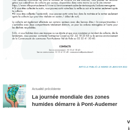
ARTICLE PUBLIÉ LE MARDI 25 JANVIER 2022
Actualité précédente
La journée mondiale des zones
humides démarre à Pont-Audemer
v