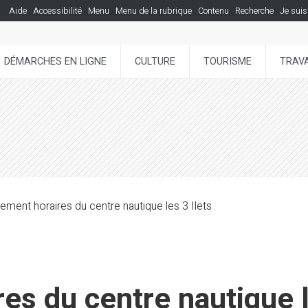
Aide
Accessibilité
Menu
Menu de la rubrique
Contenu
Recherche
Je suis
DÉMARCHES EN LIGNE
CULTURE
TOURISME
TRAVA
ment horaires du centre nautique les 3 Ilets
s du centre nautique l