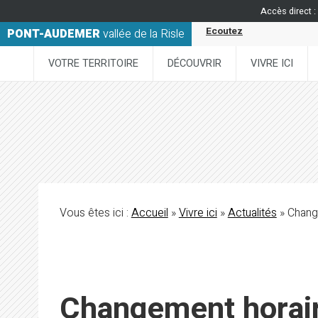
Accès direct :
Ecoutez
PONT-AUDEMER
vallée de la Risle
VOTRE TERRITOIRE
DÉCOUVRIR
VIVRE ICI
Vous êtes ici :
Accueil
»
Vivre ici
»
Actualités
» Change
Changement horaire