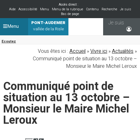
Accès direct :
Aide
Accessibilité
Menu
Menu de la rubrique
Contenu
Recherche
Je suis
Bas de page
Je suis
PONT-AUDEMER
Menu
vallée de la Risle
Ecoutez
Vous êtes ici :
Accueil
»
Vivre ici
»
Actualités
»
Communiqué point de situation au 13 octobre –
Monsieur le Maire Michel Leroux
Communiqué point de
situation au 13 octobre –
Monsieur le Maire Michel
Leroux