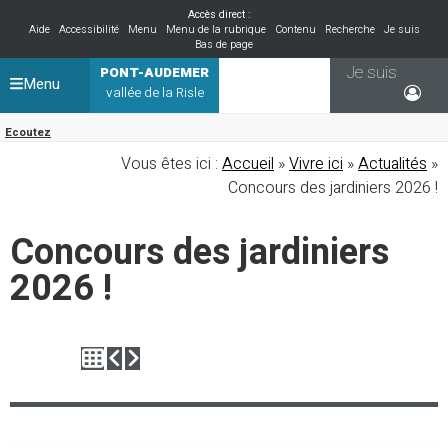
Accès direct :
Aide
Accessibilité
Menu
Menu de la rubrique
Contenu
Recherche
Je suis
Bas de page
Je suis
PONT-AUDEMER
Menu
vallée de la Risle
Ecoutez
Vous êtes ici :
Accueil
»
Vivre ici
»
Actualités
»
Concours des jardiniers 2026 !
Concours des jardiniers
2026 !