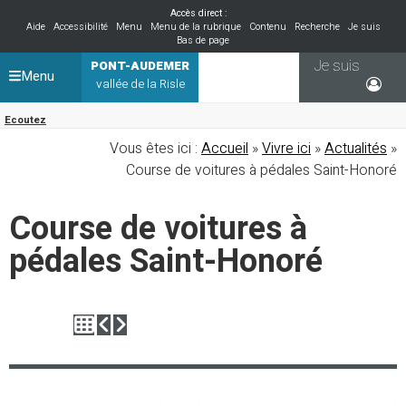
Accès direct :
Aide
Accessibilité
Menu
Menu de la rubrique
Contenu
Recherche
Je suis
Bas de page
Je suis
PONT-AUDEMER
Menu
vallée de la Risle
Ecoutez
Vous êtes ici :
Accueil
»
Vivre ici
»
Actualités
»
Course de voitures à pédales Saint-Honoré
Course de voitures à
pédales Saint-Honoré