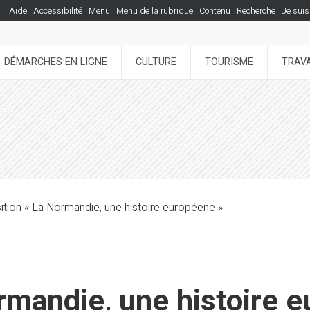
Aide
Accessibilité
Menu
Menu de la rubrique
Contenu
Recherche
Je suis
DÉMARCHES EN LIGNE
CULTURE
TOURISME
TRAVA
tion « La Normandie, une histoire européene »
rmandie, une histoire 