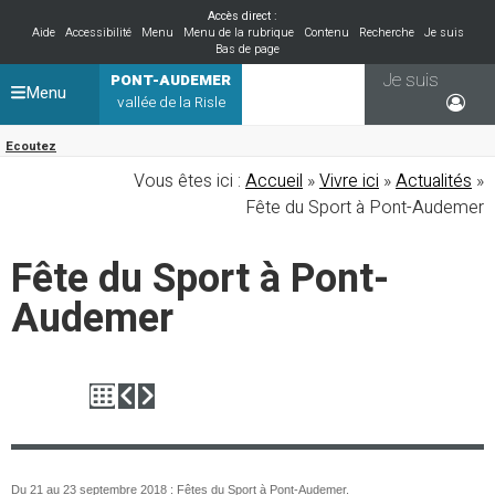
Accès direct :
Aide
Accessibilité
Menu
Menu de la rubrique
Contenu
Recherche
Je suis
Bas de page
Je suis
PONT-AUDEMER
Menu
vallée de la Risle
Ecoutez
Vous êtes ici :
Accueil
»
Vivre ici
»
Actualités
»
Fête du Sport à Pont-Audemer
Fête du Sport à Pont-
Audemer
Du 21 au 23 septembre 2018 : Fêtes du Sport à Pont-Audemer.