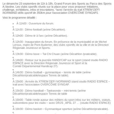
Le dimanche 23 septembre de 11h à 18h, Grand Forum des Sports au Parcs des Sports
A.Vastine. Les clubs sportifs réunis sur la place pour vous proposer initiations,
challenge, exhibitions, infos et inscriptions.
*avec l’arrivée du trail XTREM DEFI
NORMAND défis sportif de 350km pour l’association OVERCÔME SYNGAP1.
Voici le programme détaillé :
À 11h00 : Ouverture du forum.
À 11h30 :
Démo football (
arène Décathlon).
À 12h00 :
Démo tir à l’arc (
arène Décathlon).
À 12h30 :
Inauguration du forum.
En présence de la municipalité et de Michel
Leroux, maire de Pont-Audemer, des clubs
sportifs de la ville et de la Direction
Régionale Jeunesse et Sports.
À 13h30 :
Démo boxe – Tai Chi Chuan (
arène Décathlon /praticable).
À 14h00 :
Retour sur la journée HANDI’CAP sur le sport (
stand studio RADIO
ESPACE avec la Direction Régionale Jeunesse et Sport et la
Comité
Départemental Handicap 27).
À 14h30 :
Démo football – gymnastique – tennis de table (
arène
Décathlon/praticable/espace Tennis de table).
À 15h00 :
Arrivée du XTREM DEFI NORMAND
stand studio RADIO ESPACE –
trail avec l’association OVERCÔME SYNGAP.
À 15h30 :
Démo handball – Taekwondo – mini tennis (
arène
Décathlon/praticable/espace Tennis de table
À 16h00 :
Table ronde autour des métiers du sport
infos sur les métiers, statuts,
subventions pour les clubs – avec DRJS , APSL 27 … (
studio RADIO ESPACE)
À 16h30 :
Démo basket – Gymnastique sportive (
arène Décathlon/praticable).