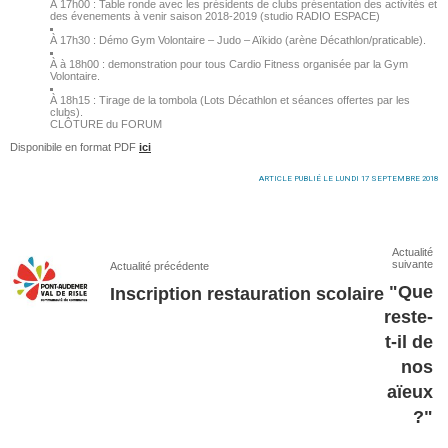
À 17h00 :
Table ronde avec les présidents de clubs
présentation des activités et
des évenements à venir saison 2018-2019 (
studio RADIO ESPACE)
À 17h30 :
Démo Gym Volontaire – Judo – Aïkido (
arène Décathlon/praticable).
À à 18h00 : demonstration pour tous Cardio Fitness organisée par la Gym
Volontaire.
À 18h15 :
Tirage de la tombola (
Lots Décathlon et séances offertes par les
clubs).
CLÔTURE du FORUM
Disponibile en format PDF
ici
ARTICLE PUBLIÉ LE LUNDI 17 SEPTEMBRE 2018
Actualité
suivante
Actualité précédente
"Que
Inscription restauration scolaire
reste-
t-il de
nos
aïeux
?"