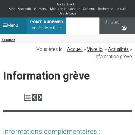
Accès direct :
Aide
Accessibilité
Menu
Menu de la rubrique
Contenu
Recherche
Je suis
Bas de page
Je suis
PONT-AUDEMER
Menu
vallée de la Risle
Ecoutez
Vous êtes ici :
Accueil
»
Vivre ici
»
Actualités
»
Information grève
Information grève
Informations complémentaires :