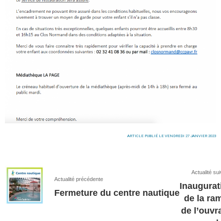
ARTICLE PUBLIÉ LE VENDREDI 27 JANVIER 2023
Actualité su
Actualité précédente
Inaugurat
Fermeture du centre nautique
de la ra
de l’ouvr