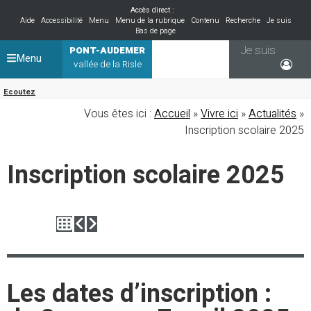
Accès direct :
Aide
Accessibilité
Menu
Menu de la rubrique
Contenu
Recherche
Je suis
Bas de page
Je suis
PONT-AUDEMER
Menu
vallée de la Risle
Ecoutez
Vous êtes ici :
Accueil
»
Vivre ici
»
Actualités
»
Inscription scolaire 2025
Inscription scolaire 2025
Les dates d’inscription :