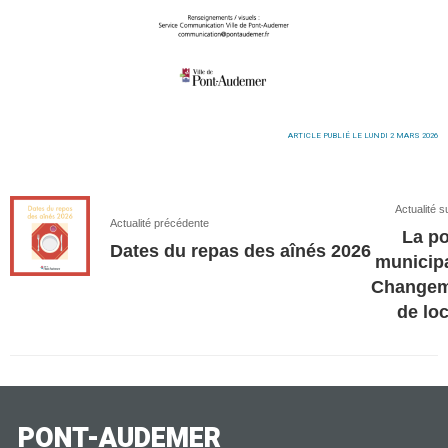
ARTICLE PUBLIÉ LE LUNDI 2 MARS 2026
Actualité s
Actualité précédente
La po
Dates du repas des aînés 2026
municipa
Changem
de lo
PONT-AUDEMER