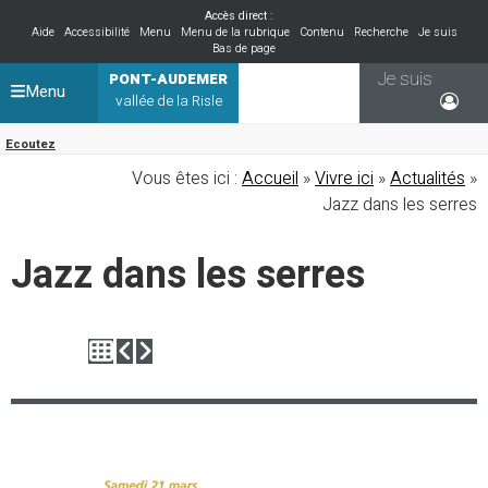
Accès direct :
Aide
Accessibilité
Menu
Menu de la rubrique
Contenu
Recherche
Je suis
Bas de page
Je suis
PONT-AUDEMER
Menu
vallée de la Risle
Ecoutez
Vous êtes ici :
Accueil
»
Vivre ici
»
Actualités
»
Jazz dans les serres
Jazz dans les serres