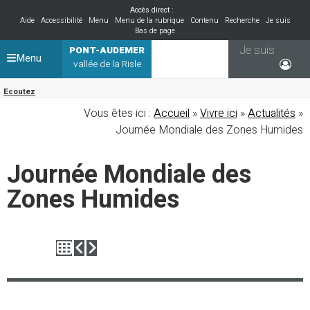
Accès direct :
Aide
Accessibilité
Menu
Menu de la rubrique
Contenu
Recherche
Je suis
Bas de page
Je suis
PONT-AUDEMER
Menu
vallée de la Risle
Ecoutez
Vous êtes ici :
Accueil
»
Vivre ici
»
Actualités
»
Journée Mondiale des Zones Humides
Journée Mondiale des
Zones Humides