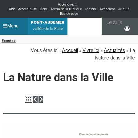
Accès direct :
Aide
Accessibilité
Menu
Menu de la rubrique
Contenu
Recherche
Je suis
Bas de page
Je suis
PONT-AUDEMER
Menu
vallée de la Risle
Ecoutez
Vous êtes ici :
Accueil
»
Vivre ici
»
Actualités
» La
Nature dans la Ville
La Nature dans la Ville