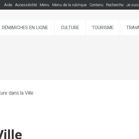
Aide
Accessibilité
Menu
Menu de la rubrique
Contenu
Recherche
Je suis
DÉMARCHES EN LIGNE
CULTURE
TOURISME
TRAVA
ure dans la Ville
ille