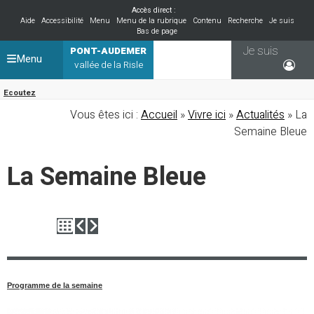
Accès direct :
Aide
Accessibilité
Menu
Menu de la rubrique
Contenu
Recherche
Je suis
Bas de page
Je suis
PONT-AUDEMER
Menu
vallée de la Risle
Ecoutez
Vous êtes ici :
Accueil
»
Vivre ici
»
Actualités
» La
Semaine Bleue
La Semaine Bleue
Programme de la semaine