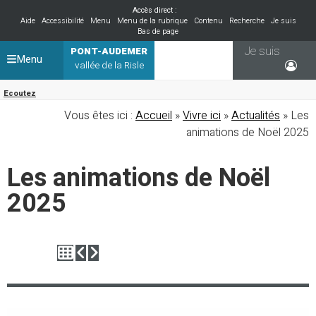
Accès direct :
Aide
Accessibilité
Menu
Menu de la rubrique
Contenu
Recherche
Je suis
Bas de page
Je suis
PONT-AUDEMER
Menu
vallée de la Risle
Ecoutez
Vous êtes ici :
Accueil
»
Vivre ici
»
Actualités
» Les
animations de Noël 2025
Les animations de Noël
2025