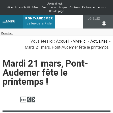
Accès direct :
Aide
Accessibilité
Menu
Menu de la rubrique
Contenu
Recherche
Je suis
Bas de page
Je suis
PONT-AUDEMER
Menu
vallée de la Risle
Ecoutez
Vous êtes ici :
Accueil
»
Vivre ici
»
Actualités
»
Mardi 21 mars, Pont-Audemer fête le printemps !
Mardi 21 mars, Pont-
Audemer fête le
printemps !