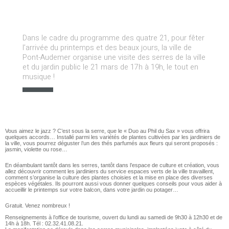
Dans le cadre du programme des quatre 21, pour fêter
l’arrivée du printemps et des beaux jours, la ville de
Pont-Audemer organise une visite des serres de la ville
et du jardin public le 21 mars de 17h à 19h, le tout en
musique !
Vous aimez le jazz ? C’est sous la serre, que le « Duo au Phil du Sax » vous offrira
quelques accords… Installé parmi les variétés de plantes cultivées par les jardiniers de
la ville, vous pourrez déguster l’un des thés parfumés aux fleurs qui seront proposés :
jasmin, violette ou rose…
En déambulant tantôt dans les serres, tantôt dans l’espace de culture et création, vous
allez découvrir comment les jardiniers du service espaces verts de la ville travaillent,
comment s’organise la culture des plantes choisies et la mise en place des diverses
espèces végétales. Ils pourront aussi vous donner quelques conseils pour vous aider à
accueillir le printemps sur votre balcon, dans votre jardin ou potager…
Gratuit. Venez nombreux !
Renseignements à l’office de tourisme, ouvert du lundi au samedi de 9h30 à 12h30 et de
14h à 18h. Tél : 02.32.41.08.21.