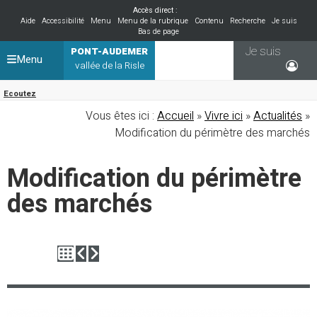
Accès direct :
Aide
Accessibilité
Menu
Menu de la rubrique
Contenu
Recherche
Je suis
Bas de page
Je suis
PONT-AUDEMER
Menu
vallée de la Risle
Ecoutez
Vous êtes ici :
Accueil
»
Vivre ici
»
Actualités
»
Modification du périmètre des marchés
Modification du périmètre
des marchés