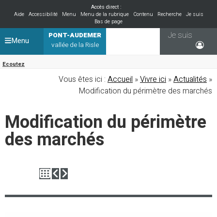
Accès direct :
Aide
Accessibilité
Menu
Menu de la rubrique
Contenu
Recherche
Je suis
Bas de page
Je suis
PONT-AUDEMER
Menu
vallée de la Risle
Ecoutez
Vous êtes ici :
Accueil
»
Vivre ici
»
Actualités
»
Modification du périmètre des marchés
Modification du périmètre
des marchés