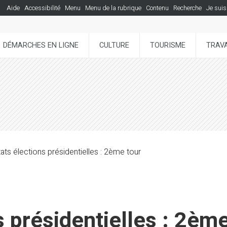
Aide
Accessibilité
Menu
Menu de la rubrique
Contenu
Recherche
Je suis
DÉMARCHES EN LIGNE
CULTURE
TOURISME
TRAVA
ats élections présidentielles : 2ème tour
s présidentielles : 2ème