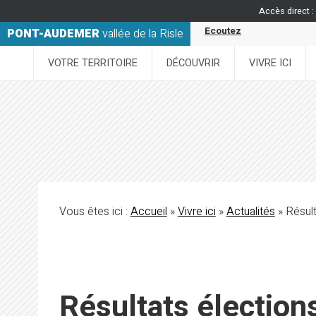
Accès direct :
Ecoutez
PONT-AUDEMER
vallée de la Risle
VOTRE TERRITOIRE
DÉCOUVRIR
VIVRE ICI
Vous êtes ici :
Accueil
»
Vivre ici
»
Actualités
» Résult
Résultats élection