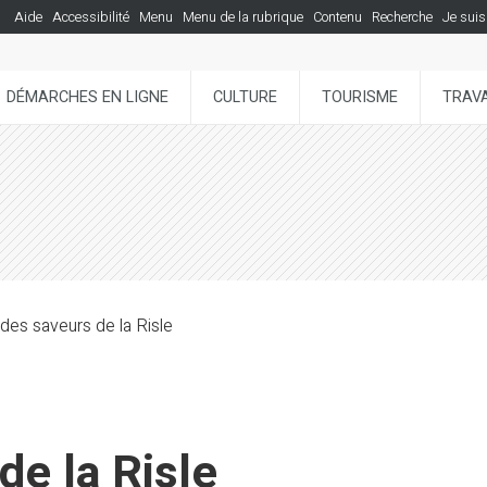
Aide
Accessibilité
Menu
Menu de la rubrique
Contenu
Recherche
Je suis
DÉMARCHES EN LIGNE
CULTURE
TOURISME
TRAVA
des saveurs de la Risle
de la Risle