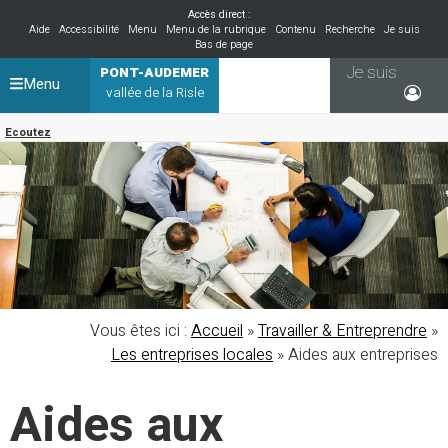
Accès direct :
Aide
Accessibilité
Menu
Menu de la rubrique
Contenu
Recherche
Je suis
Bas de page
Je suis
PONT-AUDEMER
Menu
vallée de la Risle
Ecoutez
Vous êtes ici :
Accueil
»
Travailler & Entreprendre
»
Les entreprises locales
»
Aides aux entreprises
Aides aux