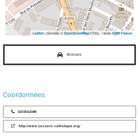
| données ©
/ODbL - rendu
Leaflet
OpenStreetMap
OSM France
Itinéraire
Coordonnées
0232562384
http://www.secours-catholique.org/