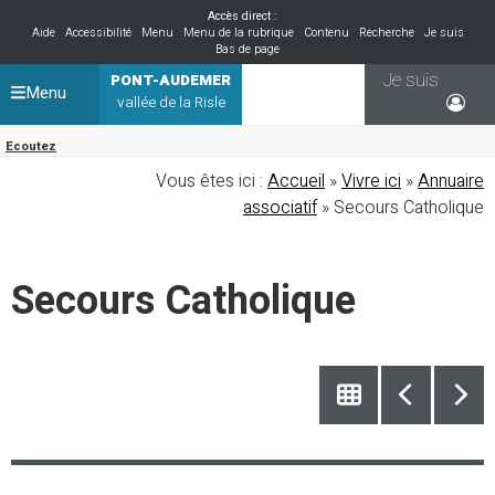
Accès direct :
Aide
Accessibilité
Menu
Menu de la rubrique
Contenu
Recherche
Je suis
Bas de page
Je suis
PONT-AUDEMER
Menu
vallée de la Risle
Ecoutez
Vous êtes ici :
Accueil
»
Vivre ici
»
Annuaire
associatif
» Secours Catholique
Secours Catholique