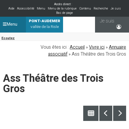
Accès direct :
Aide
Accessibilité
Menu
Menu de la rubrique
Contenu
Recherche
Je suis
Bas de page
Je suis
PONT-AUDEMER
Menu
vallée de la Risle
Ecoutez
Vous êtes ici :
Accueil
»
Vivre ici
»
Annuaire
associatif
» Ass Théâtre des Trois Gros
Ass Théâtre des Trois
Gros