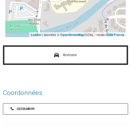
| données ©
/ODbL - rendu
Leaflet
OpenStreetMap
OSM France
Itinéraire
Coordonnées
0232568599