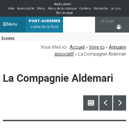
Accès direct :
Aide
Accessibilité
Menu
Menu de la rubrique
Contenu
Recherche
Je suis
Bas de page
Je suis
PONT-AUDEMER
Menu
vallée de la Risle
Ecoutez
Vous êtes ici :
Accueil
»
Vivre ici
»
Annuaire
associatif
» La Compagnie Aldemari
La Compagnie Aldemari