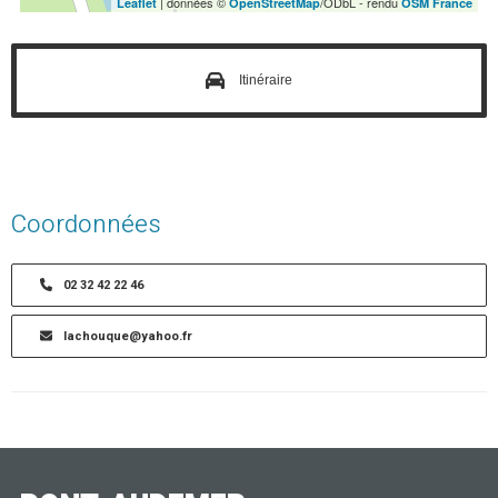
| données ©
/ODbL - rendu
Leaflet
OpenStreetMap
OSM France
Itinéraire
Coordonnées
02 32 42 22 46
lachouque@yahoo.fr