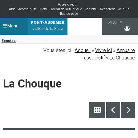
Accès direct :
Aide
Accessibilité
Menu
Menu de la rubrique
Contenu
Recherche
Je suis
Bas de page
Je suis
PONT-AUDEMER
Menu
vallée de la Risle
Ecoutez
Vous êtes ici :
Accueil
»
Vivre ici
»
Annuaire
associatif
» La Chouque
La Chouque