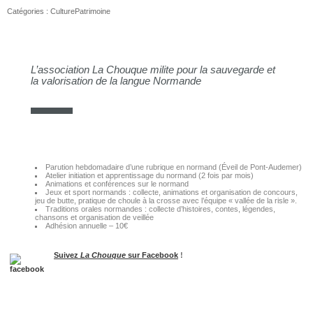
Catégories :
Culture
Patrimoine
L’association La Chouque milite pour la sauvegarde et
la valorisation de la langue Normande
Parution hebdomadaire d’une rubrique en normand (Éveil de Pont-Audemer)
Atelier initiation et apprentissage du normand (2 fois par mois)
Animations et conférences sur le normand
Jeux et sport normands : collecte, animations et organisation de concours,
jeu de butte, pratique de choule à la crosse avec l’équipe « vallée de la risle ».
Traditions orales normandes : collecte d’histoires, contes, légendes,
chansons et organisation de veillée
Adhésion annuelle – 10€
Suivez
La Chouque
sur Facebook
!