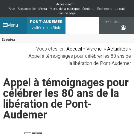
Accès direct :
Aide
Accessibilité
Menu
Menu de la rubrique
Contenu
Recherche
Je suis
Bas de page
Je suis
PONT-AUDEMER
Menu
vallée de la Risle
Ecoutez
Vous êtes ici :
Accueil
»
Vivre ici
»
Actualités
»
Appel à témoignages pour célébrer les 80 ans de
la libération de Pont-Audemer
Appel à témoignages pour
célébrer les 80 ans de la
libération de Pont-
Audemer