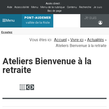
Accès direct :
Aide
Accessibilité
Menu
Menu de la rubrique
Contenu
Recherche
Je suis
Bas de page
Je suis
PONT-AUDEMER
Menu
vallée de la Risle
Ecoutez
Vous êtes ici :
Accueil
»
Vivre ici
»
Actualités
»
Ateliers Bienvenue à la retraite
Ateliers Bienvenue à la
retraite