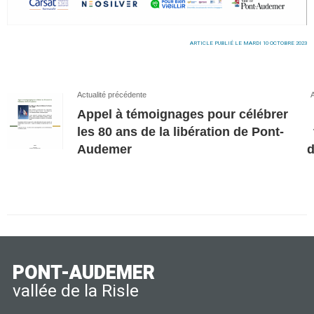
ARTICLE PUBLIÉ LE MARDI 10 OCTOBRE 2023
Actualité précédente
A
Appel à témoignages pour célébrer
les 80 ans de la libération de Pont-
Audemer
d
PONT-AUDEMER
vallée de la Risle