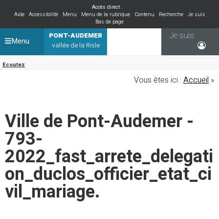
Accès direct :
Aide
Accessibilité
Menu
Menu de la rubrique
Contenu
Recherche
Je suis
Bas de page
Je suis
PONT-AUDEMER
Menu
vallée de la Risle
Ecoutez
Vous êtes ici :
Accueil
»
Ville de Pont-Audemer -
793-
2022_fast_arrete_delegati
on_duclos_officier_etat_ci
vil_mariage.