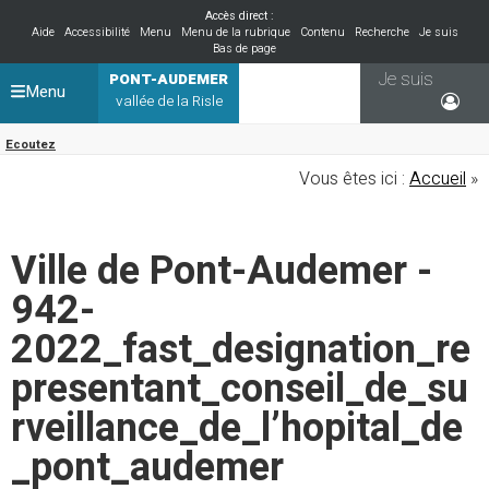
Accès direct :
Aide
Accessibilité
Menu
Menu de la rubrique
Contenu
Recherche
Je suis
Bas de page
Je suis
PONT-AUDEMER
Menu
vallée de la Risle
Ecoutez
Vous êtes ici :
Accueil
»
Ville de Pont-Audemer -
942-
2022_fast_designation_re
presentant_conseil_de_su
rveillance_de_l’hopital_de
_pont_audemer