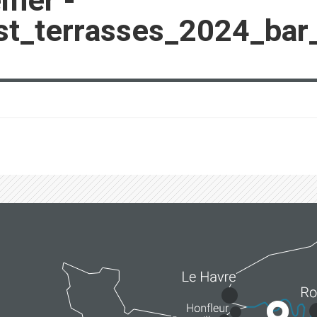
emer -
t_terrasses_2024_bar_