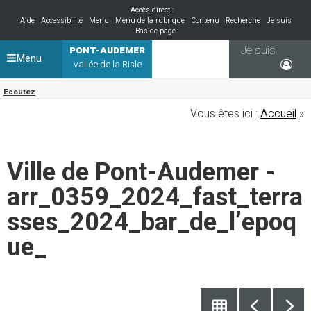
Accès direct :
Aide
Accessibilité
Menu
Menu de la rubrique
Contenu
Recherche
Je suis
Bas de page
Je suis
PONT-AUDEMER
Menu
vallée de la Risle
Ecoutez
Vous êtes ici :
Accueil
»
Ville de Pont-Audemer -
arr_0359_2024_fast_terra
sses_2024_bar_de_l’epoq
ue_