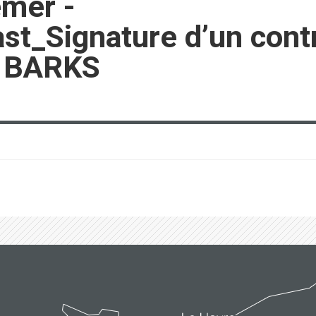
emer -
t_Signature d’un contr
e BARKS