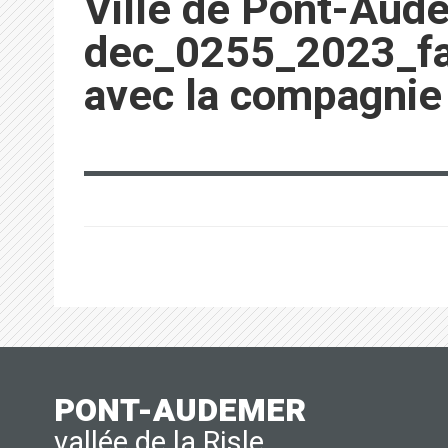
Ville de Pont-Aud
dec_0255_2023_fas
avec la compagni
PONT-AUDEMER
vallée de la Risle