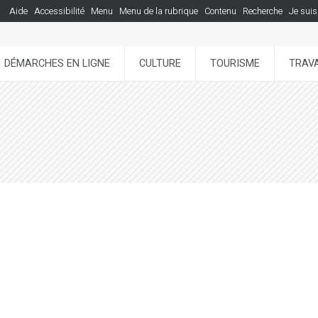
Aide
Accessibilité
Menu
Menu de la rubrique
Contenu
Recherche
Je suis
DÉMARCHES EN LIGNE
CULTURE
TOURISME
TRAVA