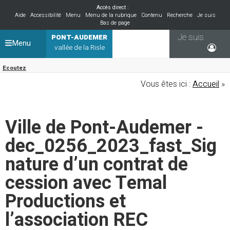
Accès direct :
Aide
Accessibilité
Menu
Menu de la rubrique
Contenu
Recherche
Je suis
Bas de page
Je suis
PONT-AUDEMER
Menu
vallée de la Risle
Ecoutez
Vous êtes ici :
Accueil
»
Ville de Pont-Audemer -
dec_0256_2023_fast_Sig
nature d’un contrat de
cession avec Temal
Productions et
l’association REC