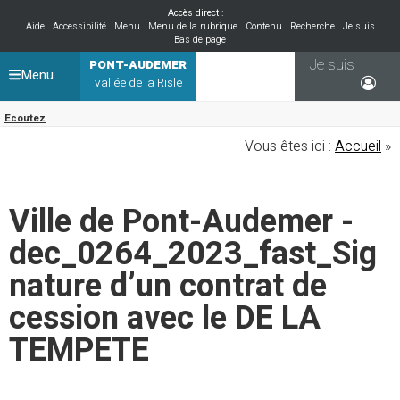
Accès direct :
Aide
Accessibilité
Menu
Menu de la rubrique
Contenu
Recherche
Je suis
Bas de page
Je suis
PONT-AUDEMER
Menu
vallée de la Risle
Ecoutez
Vous êtes ici :
Accueil
»
Ville de Pont-Audemer -
dec_0264_2023_fast_Sig
nature d’un contrat de
cession avec le DE LA
TEMPETE