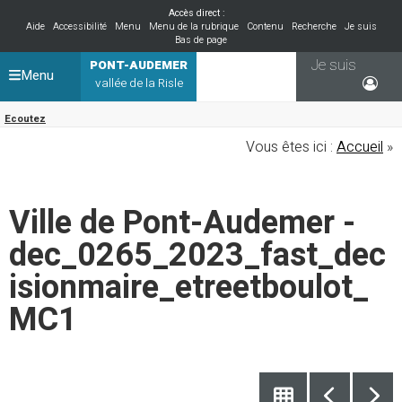
Accès direct :
Aide
Accessibilité
Menu
Menu de la rubrique
Contenu
Recherche
Je suis
Bas de page
Je suis
PONT-AUDEMER
Menu
vallée de la Risle
Ecoutez
Vous êtes ici :
Accueil
»
Ville de Pont-Audemer -
dec_0265_2023_fast_dec
isionmaire_etreetboulot_
MC1