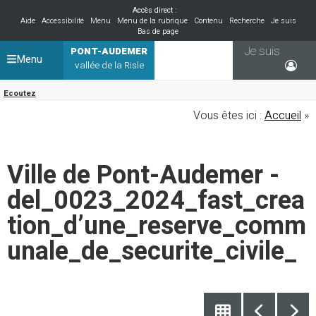
Accès direct :
Aide
Accessibilité
Menu
Menu de la rubrique
Contenu
Recherche
Je suis
Bas de page
Je suis
PONT-AUDEMER
Menu
vallée de la Risle
Ecoutez
Vous êtes ici :
Accueil
»
Ville de Pont-Audemer -
del_0023_2024_fast_crea
tion_d’une_reserve_comm
unale_de_securite_civile_