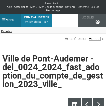
Accès direct :
Aide
Accessibilité
Menu
Menu de la rubrique
Contenu
Recherche
Je suis
Bas de page
Je suis
PONT-AUDEMER
Menu
vallée de la Risle
Ecoutez
Vous êtes ici :
Accueil
»
Ville de Pont-Audemer -
del_0024_2024_fast_ado
ption_du_compte_de_gest
ion_2023_ville_