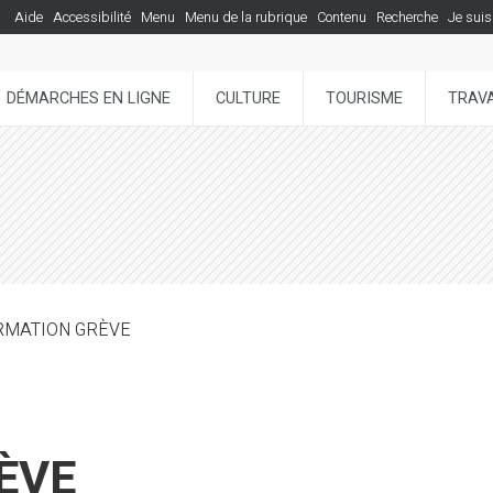
Aide
Accessibilité
Menu
Menu de la rubrique
Contenu
Recherche
Je suis
DÉMARCHES EN LIGNE
CULTURE
TOURISME
TRAVA
RMATION GRÈVE
ÈVE