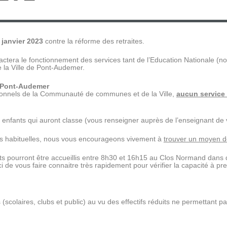
 janvier 2023
contre la réforme des retraites.
era le fonctionnement des services tant de l’Education Nationale (nou
la Ville de Pont-Audemer.
e Pont-Audemer
rsonnels de la Communauté de communes et de la Ville,
aucun service 
s enfants qui auront classe (vous renseigner auprès de l’enseignant de 
ns habituelles, nous vous encourageons vivement à
trouver un moyen d
ts pourront être accueillis entre 8h30 et 16h15 au Clos Normand dans d
rci de vous faire connaitre très rapidement pour vérifier la capacité à 
 (scolaires, clubs et public) au vu des effectifs réduits ne permettant pa