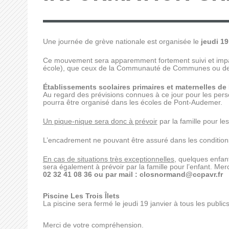
Une journée de grève nationale est organisée le
jeudi 19
Ce mouvement sera apparemment fortement suivi et impact
école), que ceux de la Communauté de Communes ou de 
Établissements scolaires primaires et maternelles d
Au regard des prévisions connues à ce jour pour les pe
pourra être organisé dans les écoles de Pont-Audemer.
Un pique-nique sera donc à prévoir
par la famille pour le
L’encadrement ne pouvant être assuré dans les conditio
En cas de situations très exceptionnelles
, quelques enfan
sera également à prévoir par la famille pour l’enfant. Me
02 32 41 08 36 ou par mail : closnormand@ccpavr.fr
Piscine Les Trois Îlets
La piscine sera fermé le jeudi 19 janvier à tous les publics
Merci de votre compréhension.