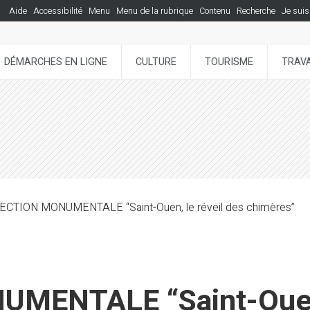
Aide
Accessibilité
Menu
Menu de la rubrique
Contenu
Recherche
Je suis
DÉMARCHES EN LIGNE
CULTURE
TOURISME
TRAVA
CTION MONUMENTALE “Saint-Ouen, le réveil des chimères”
ENTALE “Saint-Ouen,