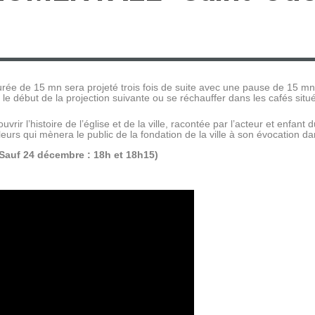
durée de 15 mn sera projeté trois fois de suite avec une pause de 15 mn
 le début de la projection suivante ou se réchauffer dans les cafés sit
rir l’histoire de l’église et de la ville, racontée par l’acteur et enfan
rs qui mènera le public de la fondation de la ville à son évocation dan
(Sauf 24 décembre : 18h et 18h15)