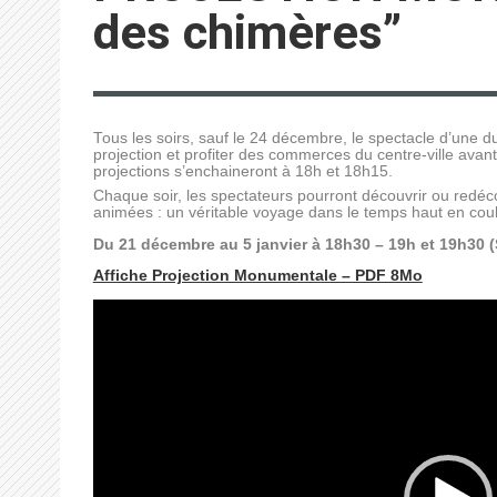
des chimères”
Tous les soirs, sauf le 24 décembre, le spectacle d’une 
projection et profiter des commerces du centre-ville avant
projections s’enchaineront à 18h et 18h15.
Chaque soir, les spectateurs pourront découvrir ou redécouv
animées : un véritable voyage dans le temps haut en couleu
Du 21 décembre au 5 janvier à 18h30 – 19h et 19h30 
Affiche Projection Monumentale – PDF 8Mo