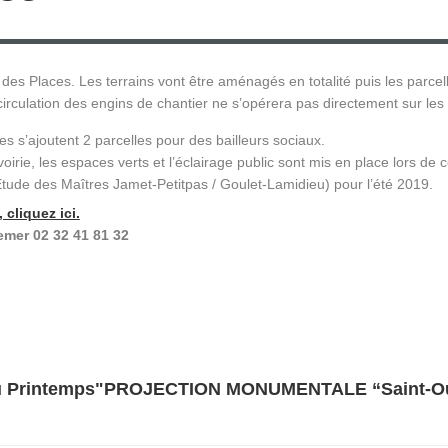
s Places. Les terrains vont être aménagés en totalité puis les parcell
circulation des engins de chantier ne s’opérera pas directement sur les 
s s’ajoutent 2 parcelles pour des bailleurs sociaux.
 voirie, les espaces verts et l’éclairage public sont mis en place lors 
Etude des Maîtres Jamet-Petitpas / Goulet-Lamidieu) pour l’été 2019.
cliquez ici.
emer 02 32 41 81 32
u Printemps"
PROJECTION MONUMENTALE “Saint-Ouen,