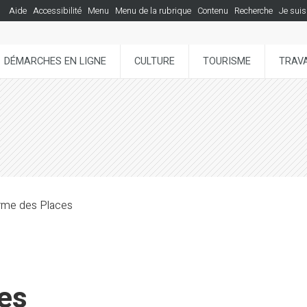
Aide
Accessibilité
Menu
Menu de la rubrique
Contenu
Recherche
Je suis
DÉMARCHES EN LIGNE
CULTURE
TOURISME
TRAVA
rme des Places
es