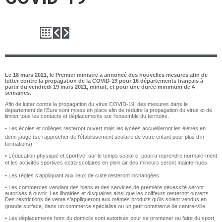
Le 18 mars 2021, le Premier ministre a annoncé des nouvelles mesures afin de
lutter contre la propagation de la COVID-19 pour 16 départements français à
partir du vendredi 19 mars 2021, minuit, et pour une durée minimum de 4
semaines.
Afin de lutter contre la propagation du virus COVID-19, des mesures dans le
département de l’Eure sont mises en place afin de réduire la propagation du virus et de
limiter tous les contacts et déplacements sur l’ensemble du territoire.
• Les écoles et collèges resteront ouvert mais les lycées accueilleront les élèves en
demi-jauge (se rapprocher de l’établissement scolaire de votre enfant pour plus d’in-
formations). 
• L’éducation physique et sportive, sur le temps scolaire, pourra reprendre normale-ment
et les activités sportives extra-scolaires en plein air des mineurs seront mainte-nues. 
• Les règles s’appliquant aux lieux de culte resteront inchangées. 
• Les commerces vendant des biens et des services de première nécessité seront
autorisés à ouvrir. Les librairies et disquaires ainsi que les coiffeurs resteront ouverts.
Des restrictions de vente s’appliqueront aux mêmes produits qu’ils soient vendus en
grande surface, dans un commerce spécialisé ou un petit commerce de centre-ville. 
• Les déplacements hors du domicile sont autorisés pour se promener ou faire du sport,