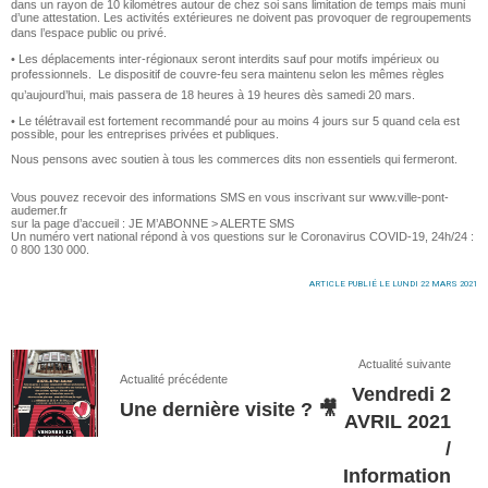
dans un rayon de 10 kilomètres autour de chez soi sans limitation de temps mais muni
d’une attestation. Les activités extérieures ne doivent pas provoquer de regroupements
dans l’espace public ou privé. 
• Les déplacements inter-régionaux seront interdits sauf pour motifs impérieux ou
professionnels.  Le dispositif de couvre-feu sera maintenu selon les mêmes règles
qu’aujourd’hui, mais passera de 18 heures à 19 heures dès samedi 20 mars. 
• Le télétravail est fortement recommandé pour au moins 4 jours sur 5 quand cela est
possible, pour les entreprises privées et publiques.
Nous pensons avec soutien à tous les commerces dits non essentiels qui fermeront.
Vous pouvez recevoir des informations SMS en vous inscrivant sur www.ville-pont-
audemer.fr
sur la page d’accueil : JE M’ABONNE > ALERTE SMS
Un numéro vert national répond à vos questions sur le Coronavirus COVID-19, 24h/24 :
0 800 130 000.
ARTICLE PUBLIÉ LE LUNDI 22 MARS 2021
Actualité suivante
Actualité précédente
Vendredi 2
Une dernière visite ? 🎥
AVRIL 2021
/
Information