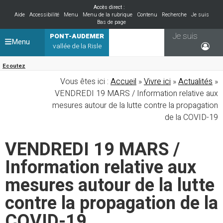
Accès direct :
Aide
Accessibilité
Menu
Menu de la rubrique
Contenu
Recherche
Je suis
Bas de page
Je suis
PONT-AUDEMER
Menu
vallée de la Risle
Ecoutez
Vous êtes ici :
Accueil
»
Vivre ici
»
Actualités
»
VENDREDI 19 MARS / Information relative aux
mesures autour de la lutte contre la propagation
de la COVID-19
VENDREDI 19 MARS /
Information relative aux
mesures autour de la lutte
contre la propagation de la
COVID-19