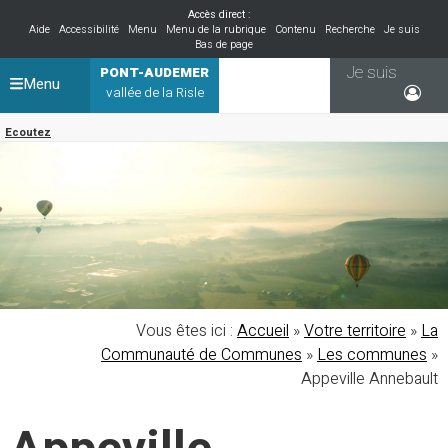
Accès direct :
Aide
Accessibilité
Menu
Menu de la rubrique
Contenu
Recherche
Je suis
Bas de page
Je suis
PONT-AUDEMER
Menu
vallée de la Risle
Ecoutez
Vous êtes ici :
Accueil
»
Votre territoire
»
La
Communauté de Communes
»
Les communes
»
Appeville Annebault