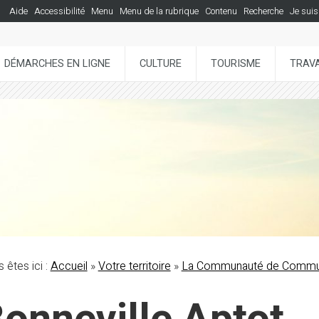
Aide
Accessibilité
Menu
Menu de la rubrique
Contenu
Recherche
Je suis
DÉMARCHES EN LIGNE
CULTURE
TOURISME
TRAVA
 êtes ici :
Accueil
»
Votre territoire
»
La Communauté de Comm