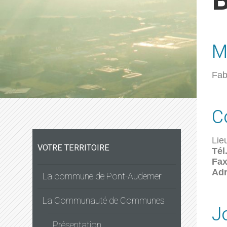
B
M
Fab
C
Lie
VOTRE TERRITOIRE
Tél
Fax
Adr
La commune de Pont-Audemer
La Communauté de Communes
J
Présentation