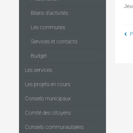
Jeu
Bilans d’activités
Les communes
P
Services et contacts
Budget
Les services
Les projets en cours
Conseils municipaux
Comité des citoyens
Conseils communautaires