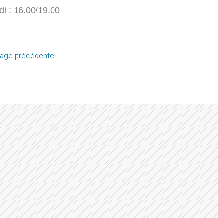
di : 16.00/19.00
age précédente