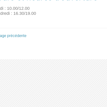
di : 10.00/12.00
dredi : 16.30/19.00
age précédente