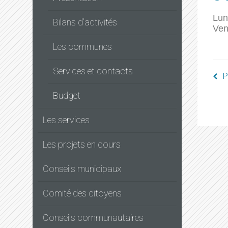
Lun
Bilans d’activités
Ven
Les communes
Services et contacts
P
Budget
Les services
Les projets en cours
Conseils municipaux
Comité des citoyens
Conseils communautaires