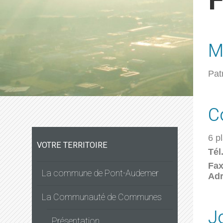
F
M
Pat
C
6 p
VOTRE TERRITOIRE
Tél
Fa
La commune de Pont-Audemer
Adr
La Communauté de Communes
J
Présentation