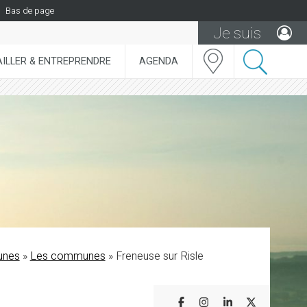
Bas de page
Je suis
ILLER & ENTREPRENDRE
AGENDA
unes
»
Les communes
»
Freneuse sur Risle
Partager sur Facebook
Partager sur Insta
Partager sur L
Partager s