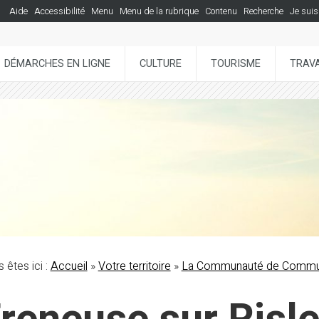
Aide
Accessibilité
Menu
Menu de la rubrique
Contenu
Recherche
Je suis
DÉMARCHES EN LIGNE
CULTURE
TOURISME
TRAVA
 êtes ici :
Accueil
»
Votre territoire
»
La Communauté de Comm