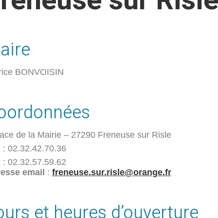
reneuse sur Risl
aire
rice BONVOISIN
oordonnées
lace de la Mairie – 27290 Freneuse sur Risle
.
: 02.32.42.70.36
x
: 02.32.57.59.62
esse email
:
freneuse.sur.risle@orange.fr
ours et heures d’ouverture